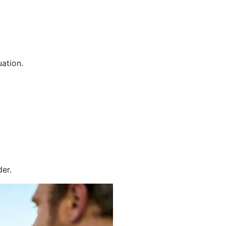
uation.
der.